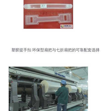
塑胶提手扣 环保型扇把与七折扇把的可靠配套选择