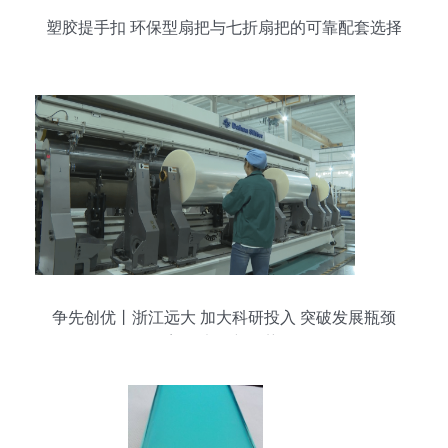
塑胶提手扣 环保型扇把与七折扇把的可靠配套选择
争先创优丨浙江远大 加大科研投入 突破发展瓶颈
塑强竞争新优势