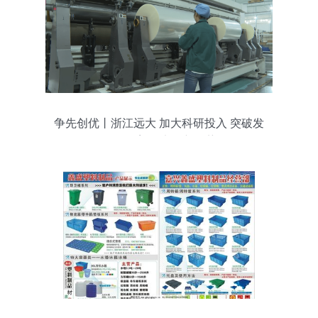
争先创优丨浙江远大 加大科研投入 突破发
展瓶颈 塑强竞争新优势