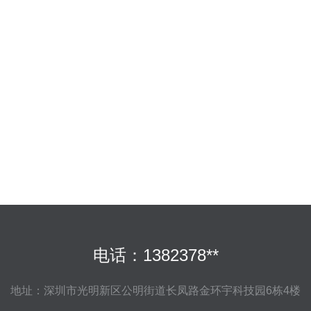
电话：1382378**
地址：深圳市光明新区公明街道长凤路金环宇科技园6栋4楼