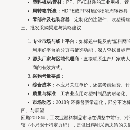
塑料板材/管材
：PP、PVC材质的工业用板、管，
周转箱/托盘
：HDPE或PP材质的物流周转器
零部件及包装容器
：定制化的注塑件、吹塑桶罐
三、批发采购渠道与策略建议
专业市场与线上平台
：如标题中提及的“塑料网
利用好平台的分页与筛选功能，深入查找目标产
源头厂家与区域代理商
：直接联系生产厂家或大
商的有效方式。
采购考量要点
：
综合成本
：不应只关注单价，还需考虑运费、付
质量与标准
：工农业应用对塑料制品的耐老化、
市场动态
：2018年环保督察常态化，部分不
四、与展望
回顾2018年，工农业塑料制品市场在调整中前行。
较（不局限于特定页码），是做出精明采购决策的关