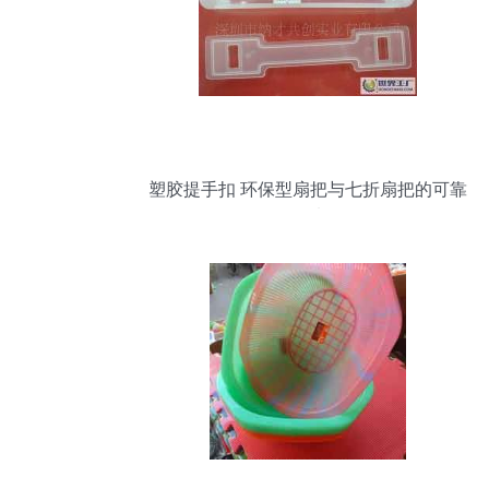
塑胶提手扣 环保型扇把与七折扇把的可靠
配套选择