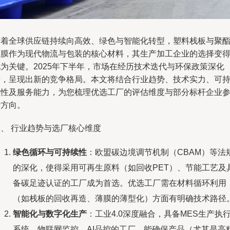
随着全球供应链持续向高效、绿色与智能化转型，塑料栈板与聚
薄膜作为现代物流与包装的核心材料，其生产加工企业的选择变
尤为关键。2025年下半年，市场在经历技术迭代与环保政策深化
后，呈现出新的竞争格局。本文将结合行业趋势、技术实力、可
续性及服务能力，为您梳理优选工厂的评估维度与部分标杆企业
考方向。
一、 行业趋势与选厂核心维度
绿色循环与可持续性
：欧盟碳边境调节机制（CBAM）等法
的深化，使得采用可再生原料（如回收PET）、节能工艺及
备碳足迹认证的工厂成为首选。优选工厂需在材料循环利用
（如栈板的回收再造、薄膜的薄型化）方面有明确技术路径
智能化与数字化生产
：工业4.0深度融合，具备MES生产执
系统、物联网监控、AI品控的工厂，能确保产品（尤其是高