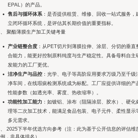
EPAL）的产品。
售后与循环体系
：是否提供租赁、维修、回收一站式服务，
立闭环循环系统，是评估其长期价值的重要指标。
三、 聚酯薄膜生产加工关键考量
产业链整合度
：从PET切片到薄膜拉伸、涂层、分切的垂直
合能力，能更好控制原料纯度与生产稳定性。具备母料自主
发能力的工厂更优。
洁净生产与品控
：光学、电子等高阶应用要求万级乃至千级
净车间，在线瑕疵检测系统成为标配。工厂应提供详细的产
性能参数（如透光率、雾度、热收缩率）。
功能性加工能力
：如镀铝、涂布（阻隔涂层、胶水）、硬化
理等二次加工技术，能满足食品包装、电子元件、柔性显示
多元需求。
、 2025下半年优选方向参考（注：此为基于公开信息的评估维
示例，非具体排名）