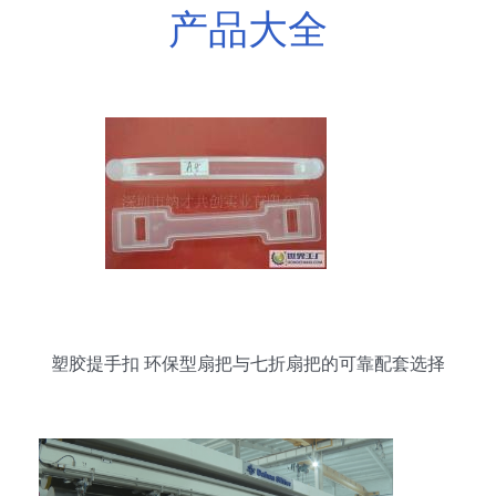
产品大全
塑胶提手扣 环保型扇把与七折扇把的可靠配套选择