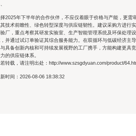
五、
选择2025年下半年的合作伙伴，不应仅着眼于价格与产能，更需
视其技术前瞻性、绿色转型深度与供应链韧性。建议采购方进行
地验厂，重点考察其研发实验室、生产智能管理系统及环保处理
施，并通过试订单验证其综合服务能力。在双循环与低碳经济主
的与具备创新内核和可持续发展视野的工厂携手，方能构建更具
争力的供应链体系。
若转载，请注明出处：http://www.szsgdyuan.com/product/64.ht
新时间：2026-08-06 18:38:32